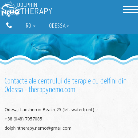
RO
ODESSA
Contacte ale centrului de terapie cu delfini din
Odessa - therapynemo.com
Odesa, Lanzheron Beach 25 (left waterfront)
+38 (048) 7057085
dolphintherapy.nemo@gmail.com