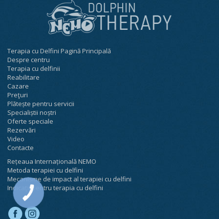
Terapia cu Delfini Pagină Principală
Despre centru
Terapia cu delfinii
Reabilitare
Cazare
Preţuri
Plătește pentru servicii
Specialiștii noștri
Oferte speciale
Rezervări
Video
Contacte
Rețeaua Internațională NEMO
Metoda terapiei cu delfini
Mecanisme de impact al terapiei cu delfini
Indicații pentru terapia cu delfini
КНОПКА
СВЯЗИ