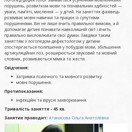
порушень, розвитком мови та пізнавальних здібностей —
уваги, пам'яті, мислення — у дітей. На заняттях фахівець
розвиває мовні навички та працює із супутніми
порушеннями. Він не лише вчить правильної вимови, а й
допомагає дитині пізнавати навколишній світ і вчить
правильно висловлювати свої думки. Завдяки таким
заняттям з логопедом-дефектологом у дитини
спостерігається поліпшення у побудові мови, збільшення
артикуляційних поз, розширюється звуковий та мовний
словник, розвиваються міміка та жести.
Свідчення:
затримка психічного та мовного розвитку;
мовні порушення.
Протипоказання:
інфекційні та вірусні захворювання.
Тривалість заняття - 45 хв.
Занятие проводит:
Атанасова Ольга Анатоліївна