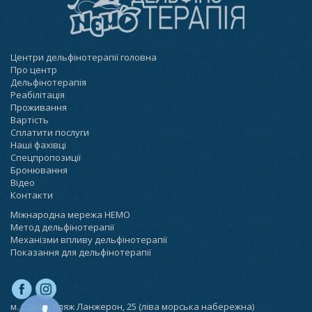
Центри дельфінотерапії головна
Про центр
Дельфінотерапія
Реабілітація
Проживання
Вартість
Сплатити послуги
Наші фахівці
Спецпропозиції
Бронювання
Відео
Контакти
Міжнародна мережа НЕМО
Метод дельфінотерапії
Механізми впливу дельфінотерапії
Показання для дельфінотерапії
м. Одеса, пляж Ланжерон, 25 (ліва морська набережна)