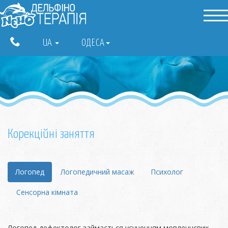
UA
ОДЕСА
Корекційні заняття
Логопед
Логопедичний масаж
Психолог
Сенсорна кімната
Логопед-дефектолог займається усуненням мовленнєвих