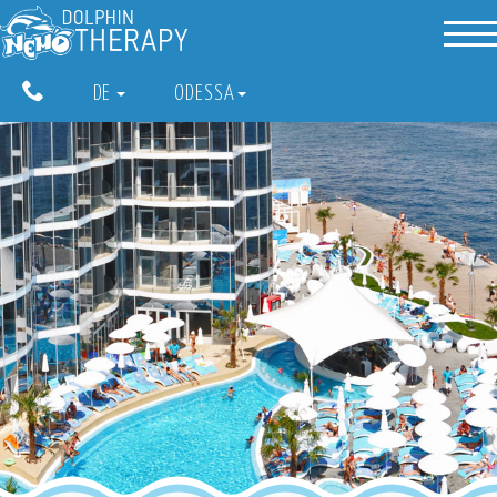
DE
ODESSA